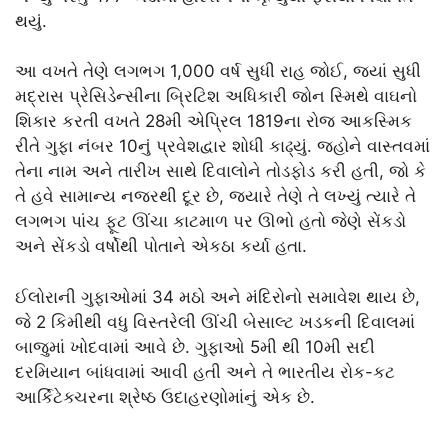
થયું.
આ વખતે તેણે લગભગ 1,000 વર્ષ સુધી રાહ જોઈ, જ્યાં સુધી
મદ્રાસ પ્રેસિડેન્સીના બ્રિટિશ અધિકારી જોન સ્મિથે વાઘનો
શિકાર કરતી વખતે 28મી એપ્રિલ 1819ના રોજ આકસ્મિક
રીતે ગુફા નંબર 10નું પ્રવેશદ્વાર શોધી કાઢ્યું. જ્હોને વાસ્તવમાં
તેના નામ અને તારીખ સાથે દિવાલોને તોડફોડ કરી હતી, જો કે
તે હવે સામાન્ય નજરથી દૂર છે, જ્યારે તેણે તે લખ્યું ત્યારે તે
લગભગ પાંચ ફૂટ ઊંચા કાટમાળ પર ઊભો હતો જેણે સેંકડો
અને સેંકડો વર્ષોથી પોતાને એકઠા કર્યા હતા.
ઈલોરાની ગુફાઓમાં 34 મઠો અને મંદિરોનો સમાવેશ થાય છે,
જે 2 કિમીથી વધુ વિસ્તરેલી ઊંચી બેસાલ્ટ ખડકની દિવાલમાં
બાજુમાં ખોદવામાં આવે છે. ગુફાઓ 5મી થી 10મી સદી
દરમિયાન બાંધવામાં આવી હતી અને તે ભારતીય રોક-કટ
આર્કિટેક્ચરના શ્રેષ્ઠ ઉદાહરણોમાંનું એક છે.