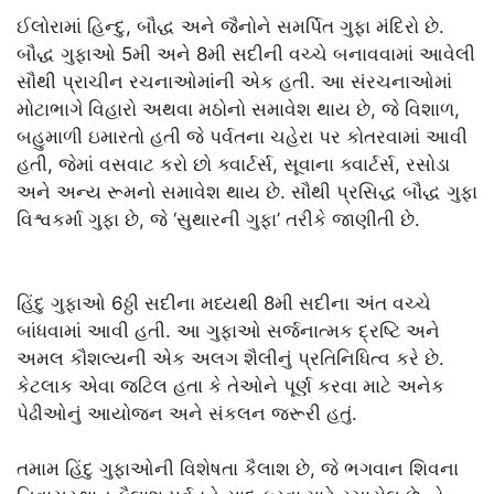
ઈલોરામાં હિન્દુ, બૌદ્ધ અને જૈનોને સમર્પિત ગુફા મંદિરો છે.
બૌદ્ધ ગુફાઓ 5મી અને 8મી સદીની વચ્ચે બનાવવામાં આવેલી
સૌથી પ્રાચીન રચનાઓમાંની એક હતી. આ સંરચનાઓમાં
મોટાભાગે વિહારો અથવા મઠોનો સમાવેશ થાય છે, જે વિશાળ,
બહુમાળી ઇમારતો હતી જે પર્વતના ચહેરા પર કોતરવામાં આવી
હતી, જેમાં વસવાટ કરો છો ક્વાર્ટર્સ, સૂવાના ક્વાર્ટર્સ, રસોડા
અને અન્ય રૂમનો સમાવેશ થાય છે. સૌથી પ્રસિદ્ધ બૌદ્ધ ગુફા
વિશ્વકર્મા ગુફા છે, જે ‘સુથારની ગુફા’ તરીકે જાણીતી છે.
હિંદુ ગુફાઓ 6ઠ્ઠી સદીના મધ્યથી 8મી સદીના અંત વચ્ચે
બાંધવામાં આવી હતી. આ ગુફાઓ સર્જનાત્મક દ્રષ્ટિ અને
અમલ કૌશલ્યની એક અલગ શૈલીનું પ્રતિનિધિત્વ કરે છે.
કેટલાક એવા જટિલ હતા કે તેઓને પૂર્ણ કરવા માટે અનેક
પેઢીઓનું આયોજન અને સંકલન જરૂરી હતું.
તમામ હિંદુ ગુફાઓની વિશેષતા કૈલાશ છે, જે ભગવાન શિવના