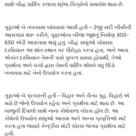
સાથે બૌદ્ધ ધાર્મિક કલાના શ્રેષ્ઠ ચિત્રોનો સમાવેશ થાય છે.
ગુફાઓ બે તબક્કામાં બાંધવામાં આવી હતી – 2જી સદી બીસીની
આસપાસ શરૂ કરીને, ગુફાઓના બીજા જૂથનું નિર્માણ 400-
650 એડી આસપાસ થયું હતું. બૌદ્ધ સાધુઓ ચોમાસા
દરમિયાન આ શાંત સ્થાન પર પીછેહઠ કરતા હતા, અને આવા
એકાંત દરમિયાન તેમની પાસે પુષ્કળ સમય હોવાથી, તેઓ
પ્રાર્થના અને ચર્ચા દ્વારા તેમની ધાર્મિક શોધને વધુ ઊંડો
બનાવવા માટે તેનો ઉપયોગ કરતા હતા.
ગુફાઓ બે પ્રકારની હતી – વિહાર અને ચૈત્ય ગૃહ. વિહારો એ
મઠો છે જેનો ઉપયોગ રહેવા અને પ્રાર્થના માટે થાય છે. આ
બાજુની દિવાલો સાથે નાના કોષોવાળા ચોરસ હોલ છે. આ
કોષોનો ઉપયોગ સાધુઓ આરામ અને અન્ય પ્રવૃત્તિઓ માટે
કરતા હતા જ્યારે કેન્દ્રીય મોટી ચોરસ જગ્યા પ્રાર્થના માટે
હતી.