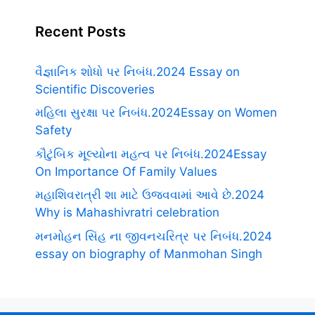
Recent Posts
વૈજ્ઞાનિક શોધો પર નિબંધ.2024 Essay on
Scientific Discoveries
મહિલા સુરક્ષા પર નિબંધ.2024Essay on Women
Safety
કૌટુંબિક મૂલ્યોના મહત્વ પર નિબંધ.2024Essay
On Importance Of Family Values
મહાશિવરાત્રી શા માટે ઉજવવામાં આવે છે.2024
Why is Mahashivratri celebration
મનમોહન સિંહ ના જીવનચરિત્ર પર નિબંધ.2024
essay on biography of Manmohan Singh