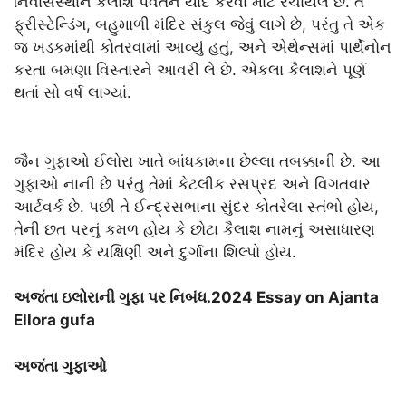
નિવાસસ્થાન કૈલાશ પર્વતને યાદ કરવા માટે રચાયેલ છે. તે
ફ્રીસ્ટેન્ડિંગ, બહુમાળી મંદિર સંકુલ જેવું લાગે છે, પરંતુ તે એક
જ ખડકમાંથી કોતરવામાં આવ્યું હતું, અને એથેન્સમાં પાર્થેનોન
કરતા બમણા વિસ્તારને આવરી લે છે. એકલા કૈલાશને પૂર્ણ
થતાં સો વર્ષ લાગ્યાં.
જૈન ગુફાઓ ઈલોરા ખાતે બાંધકામના છેલ્લા તબક્કાની છે. આ
ગુફાઓ નાની છે પરંતુ તેમાં કેટલીક રસપ્રદ અને વિગતવાર
આર્ટવર્ક છે. પછી તે ઈન્દ્રસભાના સુંદર કોતરેલા સ્તંભો હોય,
તેની છત પરનું કમળ હોય કે છોટા કૈલાશ નામનું અસાધારણ
મંદિર હોય કે યક્ષિણી અને દુર્ગાના શિલ્પો હોય.
અજંતા ઇલોરાની ગુફા પર નિબંધ.2024 Essay on Ajanta
Ellora gufa
અજંતા ગુફાઓ