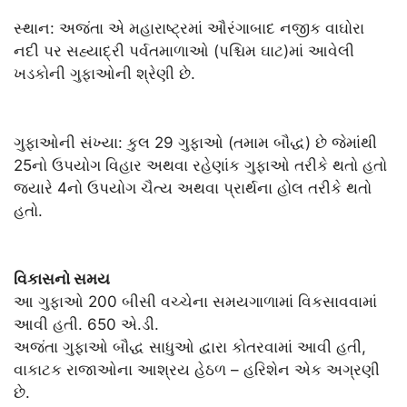
સ્થાન: અજંતા એ મહારાષ્ટ્રમાં ઔરંગાબાદ નજીક વાઘોરા
નદી પર સહ્યાદ્રી પર્વતમાળાઓ (પશ્ચિમ ઘાટ)માં આવેલી
ખડકોની ગુફાઓની શ્રેણી છે.
ગુફાઓની સંખ્યા: કુલ 29 ગુફાઓ (તમામ બૌદ્ધ) છે જેમાંથી
25નો ઉપયોગ વિહાર અથવા રહેણાંક ગુફાઓ તરીકે થતો હતો
જ્યારે 4નો ઉપયોગ ચૈત્ય અથવા પ્રાર્થના હોલ તરીકે થતો
હતો.
વિકાસનો સમય
આ ગુફાઓ 200 બીસી વચ્ચેના સમયગાળામાં વિકસાવવામાં
આવી હતી. 650 એ.ડી.
અજંતા ગુફાઓ બૌદ્ધ સાધુઓ દ્વારા કોતરવામાં આવી હતી,
વાકાટક રાજાઓના આશ્રય હેઠળ – હરિશેન એક અગ્રણી
છે.