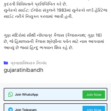
કુદરતી વિવિધતાને પ્રતિબિંબિત કરે છે.
યુનેસ્કો સાઈટ: ઈલોરા સંકુલને 1983માં યુનેસ્કો વર્લ્ડ હેરિટેજ
સાઈટ તરીકે નિયુક્ત કરવામાં આવી હતી.
ગુફા મંદિરોમાં સૌથી નોંધપાત્ર કૈલાસ (કૈલાસનાથ; ગુફા 16)
છે, જે હિમાલયની કૈલાસ શ્રેણીના પર્વત માટે નામ આપવામાં
આવ્યું છે જ્યાં હિન્દુ ભગવાન શિવ રહે છે.
Categories
પ્રવાસવિષયક નિબંધ
gujaratinibandh
Join WhatsApp
Join Now
Join Telegram
Join Now