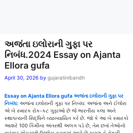
અજંતા ઇલોરાની ગુફા પર
નિબંધ.2024 Essay on Ajanta
Ellora gufa
April 30, 2026
by
gujaratinibandh
Essay on Ajanta Ellora gufa અજંતા ઇલોરાની ગુફા પર
નિબંધ:
અજંતા ઇલોરાની ગુફા પર નિબંધ: અજંતા અને ઈલોરા
એ બે સ્મારક રોક-કટ ગુફાઓ છે જે ભારતીય કલા અને
સ્થાપત્યની સિદ્ધિને વ્યાખ્યાયિત કરે છે. જો કે આ બે સ્મારકો
આશરે 100 કિમીના અંતરથી અલગ પડે છે, તેમ છતાં તેઓનો
વારંવાર એકસાથે ઉલ્લેખ કરવામાં આવે છે કારણ કે તેમની