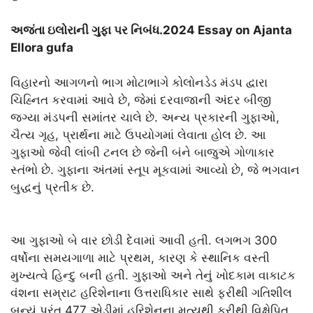
અજંતા ઇલોરાની ગુફા પર નિબંધ.2024 Essay on Ajanta
Ellora gufa
વિહારનો આગળનો ભાગ મોટાભાગે કોલોનડેડ મંડપ દ્વારા
ચિહ્નિત કરવામાં આવે છે, જેમાં દરવાજાની અંદર બીજી
જગ્યા મંડપની સમાંતર ચાલે છે. અન્ય પ્રકારની ગુફાઓ,
ચૈત્ય ગૃહ, પ્રાર્થના માટે ઉપયોગમાં લેવાતા હોલ છે. આ
ગુફાઓ જેવી લાંબી ટનલ છે જેની બંને બાજુએ ગોળાકાર
સ્તંભો છે. ગુફાના અંતમાં સ્તૂપ મૂકવામાં આવ્યો છે, જે ભગવાન
બુદ્ધનું પ્રતીક છે.
આ ગુફાઓ બે વાર છોડી દેવામાં આવી હતી. લગભગ 300
વર્ષોના સમયગાળા માટે પ્રથમ, કારણ કે સ્થાનિક વસ્તી
મુખ્યત્વે હિન્દુ બની હતી. ગુફાઓ અને તેનું ખોદકામ વાકાટક
વંશના સમ્રાટ હરિશેનાના ઉત્તરાધિકાર સાથે ફરીથી ગતિશીલ
બન્યું પરંતુ 477 એડીમાં હરિશેનના ​​મૃત્યુથી ફરીથી વિક્ષેપિત