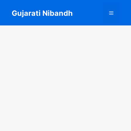
Skip
to
Gujarati Nibandh
Menu
content