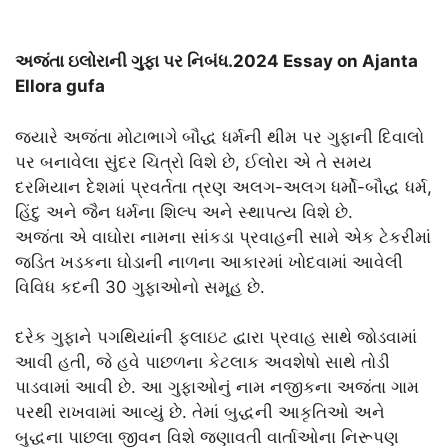
અજંતા ઇલોરાની ગુફા પર નિબંધ.2024 Essay on Ajanta
Ellora gufa
જ્યારે અજંતા મોટાભાગે બૌદ્ધ ધર્મની થીમ પર ગુફાની દિવાલો
પર બનાવેલા સુંદર ચિત્રો વિશે છે, ઈલોરા એ તે સમય
દરમિયાન દેશમાં પ્રવર્તતા ત્રણ અલગ-અલગ ધર્મો-બૌદ્ધ ધર્મ,
હિંદુ અને જૈન ધર્મના શિલ્પ અને સ્થાપત્ય વિશે છે.
અજંતા એ વાઘોરા નામના સાંકડા પ્રવાહની સામે એક ટેકરીમાં
જડિત ખડકના ઘોડાની નાળના આકારમાં ખોદવામાં આવેલી
વિવિધ કદની 30 ગુફાઓનો સમૂહ છે.
દરેક ગુફાને પગથિયાંની ફ્લાઇટ દ્વારા પ્રવાહ સાથે જોડવામાં
આવી હતી, જે હવે પાછળના કેટલાક અવશેષો સાથે તોડી
પાડવામાં આવી છે. આ ગુફાઓનું નામ નજીકના અજંતા ગામ
પરથી રાખવામાં આવ્યું છે. તેમાં બુદ્ધની આકૃતિઓ અને
બુદ્ધના પાછલા જીવન વિશે જણાવતી વાર્તાઓના નિરૂપણ