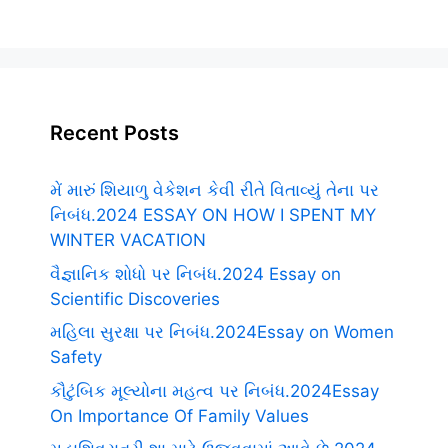
Recent Posts
મેં મારું શિયાળુ વેકેશન કેવી રીતે વિતાવ્યું તેના પર
નિબંધ.2024 ESSAY ON HOW I SPENT MY
WINTER VACATION
વૈજ્ઞાનિક શોધો પર નિબંધ.2024 Essay on
Scientific Discoveries
મહિલા સુરક્ષા પર નિબંધ.2024Essay on Women
Safety
કૌટુંબિક મૂલ્યોના મહત્વ પર નિબંધ.2024Essay
On Importance Of Family Values