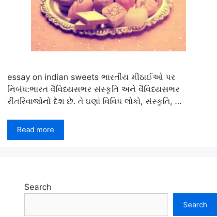
essay on indian sweets ભારતીય મીઠાઈઓ પર
નિબંધ:ભારત વૈવિધ્યસભર સંસ્કૃતિ અને વૈવિધ્યસભર
રીતરિવાજોનો દેશ છે. તે ઘણાં વિવિધ લોકો, સંસ્કૃતિ, …
Read more
Search
Search