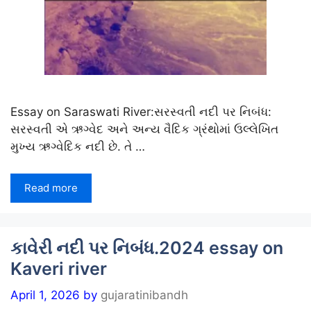
Essay on Saraswati River:સરસ્વતી નદી પર નિબંધ:
સરસ્વતી એ ઋગ્વેદ અને અન્ય વૈદિક ગ્રંથોમાં ઉલ્લેખિત
મુખ્ય ઋગ્વેદિક નદી છે. તે …
Read more
કાવેરી નદી પર નિબંધ.2024 essay on
Kaveri river
April 1, 2026
by
gujaratinibandh