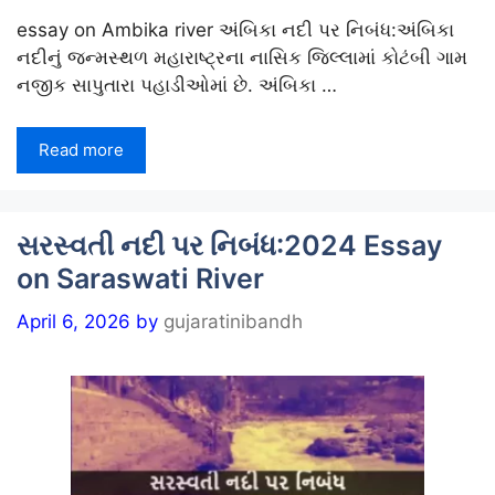
essay on Ambika river અંબિકા નદી પર નિબંધ:અંબિકા
નદીનું જન્મસ્થળ મહારાષ્ટ્રના નાસિક જિલ્લામાં કોટંબી ગામ
નજીક સાપુતારા પહાડીઓમાં છે. અંબિકા …
Read more
સરસ્વતી નદી પર નિબંધ:2024 Essay
on Saraswati River
April 6, 2026
by
gujaratinibandh