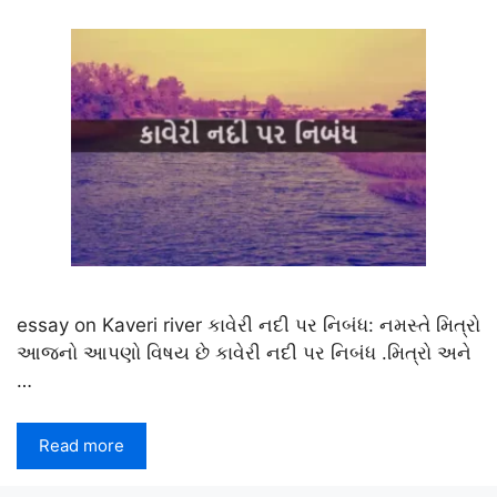
essay on Kaveri river કાવેરી નદી પર નિબંધ: નમસ્તે મિત્રો
આજનો આપણો વિષય છે કાવેરી નદી પર નિબંધ .મિત્રો અને
…
Read more