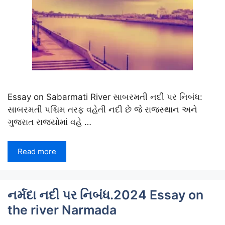
Essay on Sabarmati River સાબરમતી નદી પર નિબંધ:
સાબરમતી પશ્ચિમ તરફ વહેતી નદી છે જે રાજસ્થાન અને
ગુજરાત રાજ્યોમાં વહે …
Read more
નર્મદા નદી પર નિબંધ.2024 Essay on
the river Narmada