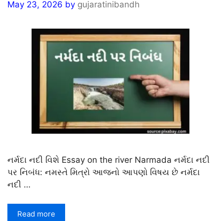
May 23, 2026
by
gujaratinibandh
નર્મદા નદી વિશે Essay on the river Narmada નર્મદા નદી
પર નિબંધ: નમસ્તે મિત્રો આજનો આપણો વિષય છે નર્મદા
નદી …
Read more