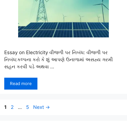
Essay on Electricity વીજળી પર નિબંધ: વીજળી પર
નિબંધ:કલ્પના કરો કે શું આપણે ઉનાળામાં અસહ્ય ગરમી
સહન કરવી પડે અથવા …
Read more
Page
Page
Page
1
2
…
5
Next
→