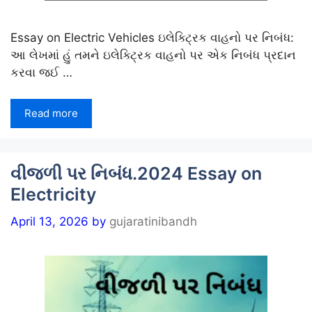
Essay on Electric Vehicles ઇલેક્ટ્રિક વાહનો પર નિબંધ:
આ લેખમાં હું તમને ઇલેક્ટ્રિક વાહનો પર એક નિબંધ પ્રદાન
કરવા જઈ …
Read more
વીજળી પર નિબંધ.2024 Essay on
Electricity
April 13, 2026
by
gujaratinibandh