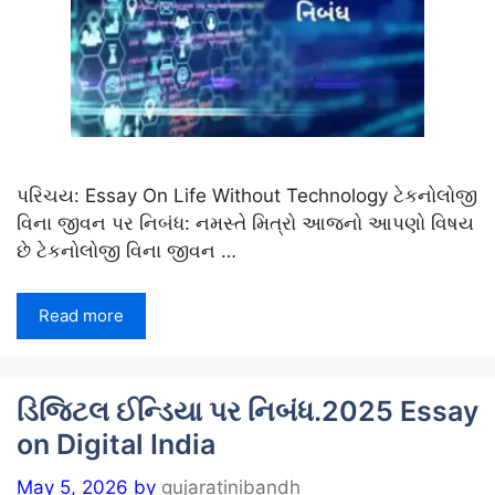
પરિચય: Essay On Life Without Technology ટેકનોલોજી
વિના જીવન પર નિબંધ: નમસ્તે મિત્રો આજનો આપણો વિષય
છે ટેકનોલોજી વિના જીવન …
Read more
ડિજિટલ ઈન્ડિયા પર નિબંધ.2025 Essay
on Digital India
May 5, 2026
by
gujaratinibandh