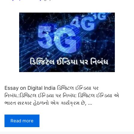
Essay on Digital India ડિજિટલ ઈન્ડિયા પર
નિબંધ.:ડિજિટલ ઈન્ડિયા પર નિબંધ: ડિજિટલ ઈન્ડિયા એ
ભારત સરકાર હેઠળનો એક કાર્યક્રમ છે, …
Read more